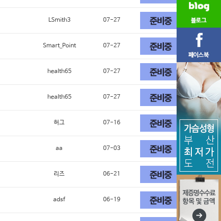
LSmith3
07-27
Smart_Point
07-27
health65
07-27
health65
07-27
허그
07-16
aa
07-03
리즈
06-21
adsf
06-19