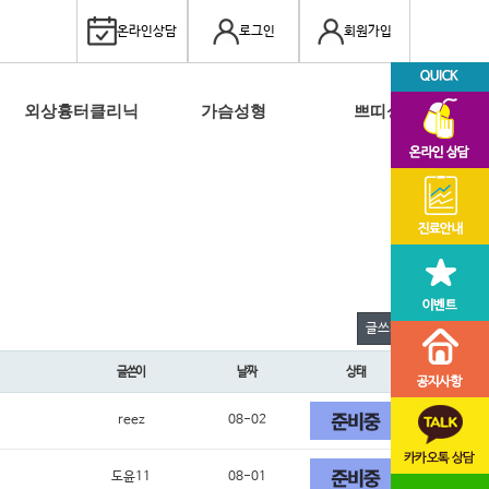
온라인상담
로그인
회원가입
외상흉터클리닉
가슴성형
쁘띠성형
글쓰기
글쓴이
날짜
상태
reez
08-02
도윤11
08-01