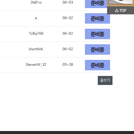
2b81w
06-03
a
06-02
7zBq766
06-02
shortlink
06-02
StevenW_32
05-28
글쓰기