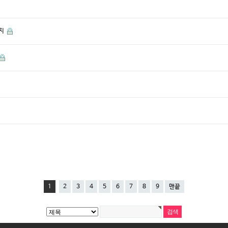
가지
1
2
3
4
5
6
7
8
9
맨끝