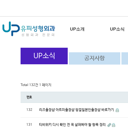
UP소개
UP소식
UP소식
공지사항
Total 132건
1 페이지
번호
132
리즈출장샵 아트미출장샵 핑걸일본인출장샵 바로가기
131
티비위키 디시 확인 전 꼭 살펴봐야 할 항목 정리