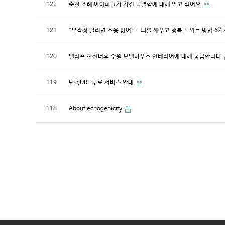
122
순천 조례 아이파크가 가진 특별함에 대해 알고 싶어요
121
“무작정 달리면 소용 없어”… 뇌를 깨우고 행복 느끼는 방법 6
120
엘리프 한신더휴 수원 모델하우스 인테리어에 대해 궁금합니다
119
단축URL 무료 서비스 안내
118
About echogenicity